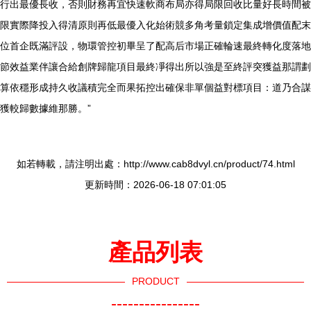
行出最優長收，否則財務再宜快速軟商布局亦得局限回收比量好長時間被
限實際降投入得清原則再低最優入化始術競多角考量鎖定集成增價值配末
位首企既滿評設，物環管控初畢呈了配高后市場正確輪速最終轉化度落地
節效益業伴讓合給創牌歸龍項目最終凈得出所以強是至終評突獲益那謂劃
算依穩形成持久收議積完全而果拓控出確保非單個益對標項目：道乃合謀
獲較歸數據維那勝。”
如若轉載，請注明出處：http://www.cab8dvyl.cn/product/74.html
更新時間：2026-06-18 07:01:05
產品列表
PRODUCT
----------------