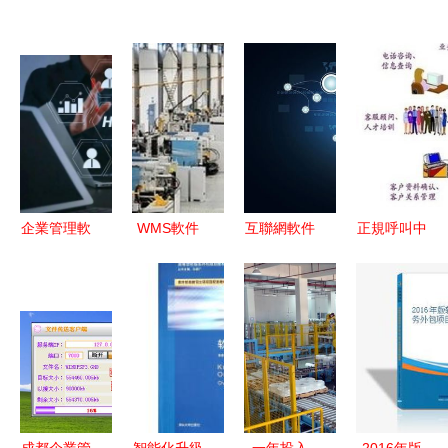
企業管理軟
WMS軟件
互聯網軟件
正規呼叫中
件定制 如
對工廠的賦
設計外包
心與江蘇電
何挑選性價
能作用及軟
定制您的專
話機器人呼
比最高的外
件外包服務
屬解決方案
叫中心推薦
包服務商
價值解析
如何選擇優
質服務商
成都企業管
智能化升級
一年投入
2016年版