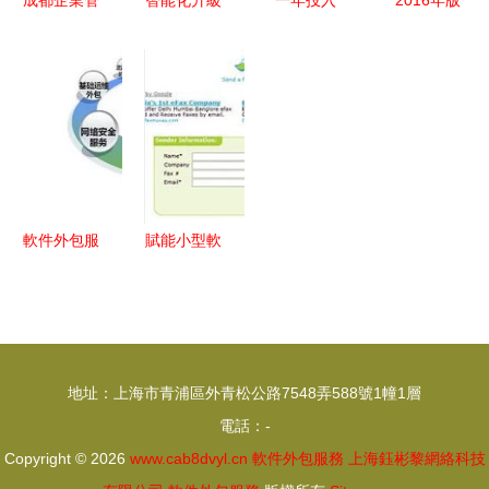
理軟件定制
快遞行業軟
300億元 嘉
軟件及信息
開發與外包
件開發外包
興企業智能
服務外包項
服務的核心
提升競爭力
化改造背后
目商業計劃
優勢解析
的軟件外包
書
服務大棋局
軟件外包服
賦能小型軟
務為何逐漸
件外包公司
失效 從CIO
高效在線協
視角看產業
同工具指南
變革
地址：上海市青浦區外青松公路7548弄588號1幢1層
電話：-
Copyright © 2026
www.cab8dvyl.cn
軟件外包服務
上海鈺彬黎網絡科技